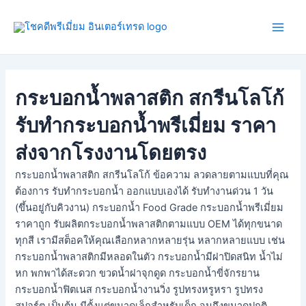
Skip
Post
Main
to
navigation
Men
content
กระบอกน้ำพลาสติก สกรีนโลโก้
รับทำกระบอกน้ำพรีเมี่ยม ราคา
ส่งจากโรงงานโดยตรง
กระบอกน้ำพลาสติก สกรีนโลโก้ ข้อความ ลวดลายตามแบบที่คุณ
ต้องการ รับทำกระบอกน้ำ ออกแบบเองได้ รับทำงานด่วน 1 วัน
(ขึ้นอยู่กับคิวงาน) กระบอกน้ำ Food Grade กระบอกน้ำพรีเมี่ยม
ราคาถูก รับผลิตกระบอกน้ำพลาสติกตามแบบ OEM ได้ทุกขนาด
ทุกสี เรามีสต็อคให้คุณเลือกหลากหลายรุ่น หลากหลายแบบ เช่น
กระบอกน้ำพลาสติกมีหลอดในตัว กระบอกน้ำมีฝาปิดสนิท น้ำไม่
หก พกพาได้สะดวก ขวดน้ำฝาจุกดูด กระบอกน้ำขี่จักรยาน
กระบอกน้ำฟิตเนส กระบอกน้ำงานวิ่ง รูปทรงหรูหรา รูปทรง
สปอร์ต เป็นต้น มีตั้งแต่ขนาดเล็กสำหรับเด็ก จนถึงขนาดปกติ