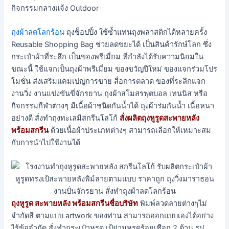
กิจกรรมกลางแจ้ง Outdoor
ถุงผ้าลดโลกร้อน
ถุงช็อปปิ้ง ใช้ซ้ำแทนถุงพลาสติกได้หลายครั้ง
Reusable Shopping Bag ช่วยลดขยะได้ เป็นสินค้ารักษ์โลก ซึ่ง
กระเป๋าผ้าที่ระลึก เป็นของพรีเมี่ยม ที่กำลังได้รับความนิยมใน
ขณะนี้ ใช้แจกเป็นถุงผ้าพรีเมี่ยม ของขวัญปีใหม่ ของแจกร่วมโปร
โมชั่น ส่งเสริมแคมเปญการขาย สื่อการตลาด ของที่ระลึกแจก
งานวิ่ง งานแข่งขันขี่จักรยาน ถุงผ้าสโมสรฟุตบอล เทนนิส หรือ
กิจกรรมกีฬาต่างๆ มีเนื้อผ้าชนิดกันน้ำได้ ถุงผ้าร่มกันน้ำ เนื้อหนา
อย่างดี สั่งทำถุงทะเลมีสกรีนโลโก้
สั่งผลิตถุงหูรูดสะพายหลัง
พร้อมสกรีน
ด้วยเนื้อผ้าประเภทต่างๆ สามารถเลือกให้เหมาะสม
กับการนำไปใช้งานได้
ถุงหูรูด สะพายหลัง พร้อมสกรีนชื่อบริษัท
พิมพ์ลวดลายต่างๆไม่
จำกัดสี ตามแบบ artwork ของท่าน สามารถออกแบบเองได้อย่าง
ไร้ข้อจำกัด สั่งทำกระเป๋าหูรูด เป้ย่ามหูรูดร้อยเชือก 2 ด้าน รูป