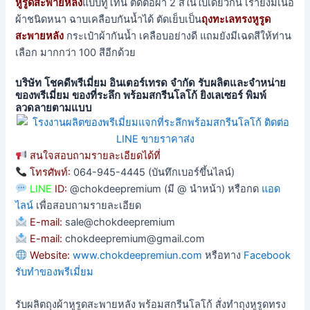
หูรูดสะพายหลัง
แบบทูโทน ตัดต่อผ้า 2 สีในใบเดียวกัน เรายังมีเนื้อ
ผ้าชนิดหนา ฉาบเคลือบกันน้ำได้ ตัดเย็บเป็น
ถุงทะเลทรงหูรูด
สะพายหลัง
กระเป๋าผ้ากันน้ำ เคลือบอย่างดี แถมยังมีเฉดสีให้ท่าน
เลือก มากกว่า 100 สีอีกด้วย
บริษัท โชคดีพรีเมี่ยม อินเตอร์เทรด จำกัด รับผลิตและจำหน่าย
ของพรีเมี่ยม ของที่ระลึก พร้อมสกรีนโลโก้ ยิงเลเซอร์ พิมพ์
ลวดลายตามแบบ
สนใจสอบถามรายละเอียดได้ที่
โทรศัพท์:
064-945-4445 (บันทึกเบอร์ขึ้นไลน์)
LINE
ID:
@chokdeepremium (มี @ นำหน้า) หรือกด
แอด
ไลน์
เพื่อสอบถามรายละเอียด
E-mail:
sale@chokdeepremium
E-mail:
chokdeepremium@gmail.com
Website:
www.chokdeepremiun.com
หรือทาง
Facebook
รับทำของพรีเมี่ยม
รับผลิตถุงผ้าหูรูดสะพายหลัง พร้อมสกรีนโลโก้ สั่งทำถุงหูรูดทรง