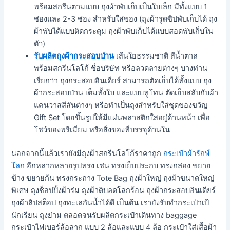
พร้อมสกรีนตามแบบ ถุงผ้าพับเก็บเป็นใบเล็ก มีทั้งแบบ 1
ช่องและ 2-3 ช่อง สำหรับใส่ของ (ถุงผ้ารูดซิปพับเก็บได้ ถุง
ผ้าพับได้แบบติดกระดุม ถุงผ้าพับเก็บได้แบบสอดพับเก็บใน
ตัว)
รับผลิตถุงผ้ากระสอบป่าน
เส้นใยธรรมชาติ สีน้ำตาล
พร้อมสกรีนโลโก้ ชื่อบริษัท หรือลวดลายต่างๆ บางท่าน
เรียกว่า ถุงกระสอบอินเดียร์ สามารถตัดเย็บได้ทั้งแบบ ถุง
ผ้ากระสอบป่าน เต็มทั้งใบ และแบบทูโทน ตัดเย็บสลับกับผ้า
แคนวาสสีสันต่างๆ หรือทำเป็นถุงสำหรับใส่ชุดของขวัญ
Gift Set โดยขึ้นรูปให้มีแผ่นพลาสติกใสอยู่ด้านหน้า เพื่อ
โชว์ของพรีเมี่ยม หรือสิ่งของที่บรรจุด้านใน
นอกจากนี้แล้วเรายังมีถุงผ้าสกรีนโลโก้ราคาถูก
กระเป๋าผ้ารักษ์
โลก
อีกหลากหลายรูปทรง เช่น ทรงเย็บประกบ ทรงกล่อง ขยาย
ข้าง ขยายก้น ทรงกระถาง Tote Bag ถุงผ้าใหญ่ ถุงผ้าขนาดใหญ่
พิเศษ ถุงช็อปปิ้งผ้าร่ม ถุงผ้าดิบลดโลกร้อน ถุงผ้ากระสอบอินเดียร์
ถุงผ้าลิปสต็อป ถุงทะเลกันน้ำได้ดี เป็นต้น เรายังรับทำกระเป๋าเป้
นักเรียน ถุงย่าม ตลอดจนรับผลิตกระเป๋าเดินทาง baggage
กระเป๋าไฟเบอร์ล้อลาก แบบ 2 ล้อและแบบ 4 ล้อ กระเป๋าใส่เสื้อผ้า