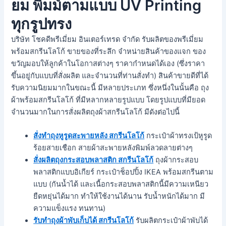
ยม พิมม์ตามแบบ UV Printing
ทุกรูปทรง
บริษัท โชคดีพรีเมี่ยม อินเตอร์เทรด จำกัด รับผลิตของพรีเมี่ยม
พร้อมสกรีนโลโก้ ขายของที่ระลึก จำหน่ายสินค้าของแจก ของ
ขวัญมอบให้ลูกค้าในโอกาสต่างๆ ราคากำหนดได้เอง (ซึ่งราคา
ขึ้นอยู่กับแบบที่สั่งผลิต และจำนวนที่ท่านสั่งทำ) สินค้าขายดีที่ได้
รับความนิยมมากในขณะนี้ มีหลายประเภท ซึ่งหนึ่งในนั้นคือ ถุง
ผ้าพร้อมสกรีนโลโก้ ที่มีหลากหลายรูปแบบ โดยรูปแบบที่มียอด
จำนวนมากในการสั่งผลิตถุงผ้าสกรีนโลโก้ มีดังต่อไปนี้
สั่งทำถุงหูรูดสะพายหลัง สกรีนโลโก้
กระเป๋าผ้าทรงเป้หูรูด
ร้อยสายเชือก สายผ้าสะพายหลังพิมพ์ลวดลายต่างๆ
สั่งผลิตถุงกระสอบพลาสติก สกรีนโลโก้
ถุงผ้ากระสอบ
พลาสติกแบบอิเกียร์ กระเป๋าช็อปปิ้ง IKEA พร้อมสกรีนตาม
แบบ (กันน้ำได้ และเนื้อกระสอบพลาสติกนี้มีความเหนียว
ยืดหยุ่นได้มาก ทำให้ใช้งานได้นาน รับน้ำหนักได้มาก มี
ความแข็งแรง ทนทาน)
รับทำถุงผ้าพับเก็บได้ สกรีนโลโก้
รับผลิตกระเป๋าผ้าพับได้