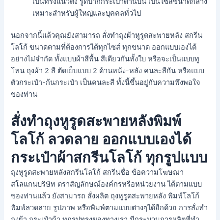
เป็นทรงแนวตั้ง รูดปากกระเป๋าด้านบน เป็นไซส์ขนาดกลาง
เหมาะสำหรับผู้ใหญ่และบุคคลทั่วไป
นอกจากนี้แล้วคุณยังสามารถ สั่งทำถุงผ้าหูรูดสะพายหลัง สกรีน
โลโก้ ขนาดตามที่ต้องการได้ทุกไซส์ ทุกขนาด ออกแบบเองได้
อย่างไม่จำกัด ทั้งแบบผ้าสีพื้น สีเดียวกันทั้งใบ หรือจะเป็นแบบทู
โทน ถุงผ้า 2 สี ตัดเย็บแบบ 2 ด้านหนัง-หลัง คนละสีกัน หรือแบบ
ตัวกระเป๋า-ก้นกระเป๋า เป็นคนละสี ทั้งนี้ขึ้นอยู่กับความพึงพอใจ
ของท่าน
สั่งทำถุงหูรูดสะพายหลังพิมพ์
โลโก้ ลวดลาย ออกแบบเองได้
กระเป๋าผ้าสกรีนโลโก้ ทุกรูปแบบ
ถุงหูรูดสะพายหลังสกรีนโลโก้ สกรีนชื่อ ข้อความโฆษณา
สโลแกนบริษัท ตราสัญลักษณ์องค์กรหรือหน่วยงาน ได้ตามแบบ
ของท่านแล้ว ยังสามารถ สั่งผลิต ถุงหูรูดสะพายหลัง พิมพ์โลโก้
พิมพ์ลวดลาย รูปภาพ หรือพิมพ์ตามแบบต่างๆได้อีกด้วย การสั่งทำ
ถุงผ้า กระเป๋าผ้า ทุกรูปทรงของทางเรา มีกระบวนการผลิตที่ทำ