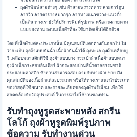
ถุงผ้าพิมพ์ลายต่างๆ เช่น ผ้าลายพรางทหาร ลายการ์ตูน
ลายวิว ลายตารางหมากรุก ลายทางแนวขวาง-แนวตั้ง
เป็นต้น ทางเรายังให้บริการพิมพ์รูปภาพ หรือลวดลายตาม
แบบของท่าน ลงบนเนื้อผ้าที่จะใช้มาตัดเย็บได้อีกด้วย
โดยที่เนื้อผ้าแต่ละประเภทนั้น มีคุณสมบัติแตกต่างกันออกไป ไม่
ว่าจะเป็น ถุงผ้าแบบกันน้ำ เนื้อผ้ากันน้ำได้ ถุงทะเล ถุงผ้าเคลือบยู
วี เคลือบพลาสติกพีวีซี ถุงผ้าแบบบาง กระเป๋าผ้าเนื้อผ้าแบบหนา
ถุงผ้าเนื้อกระสอบอินเดียร์ ผ้ากระสอบป่านสีน้ำตาลธรรมชาติ
กระสอบพลาสติก ซึ่งท่านสามารถสอบถามกับทางฝ่ายขาย ถึง
คุณสมบัติของเนื้อผ้าแต่ละประเภท หรือให้ทางเราแนะนำประเภท
ของวัสดุที่ใช้ ขนาด และรายละเอียดของถุงผ้าพรีเมี่ยม เพื่อให้
สอดคล้องกับวัตถุประสงค์ ในการนำไปใช้งานของท่าน
รับทำถุงหูรูดสะพายหลัง สกรีน
โลโก้ ถุงผ้าหูรูดพิมพ์รูปภาพ
ข้อความ รับทำงานด่วน