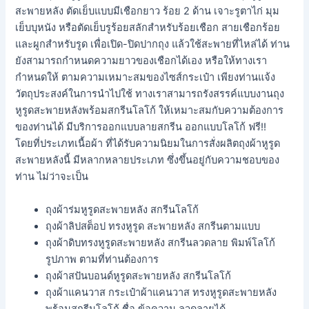
สะพายหลัง ตัดเย็บแบบมีเชือกยาว ร้อย 2 ด้าน เจาะรูตาไก่ มุม
เย็บบุหนัง หรือตัดเย็บรูร้อยสลักสำหรับร้อยเชือก สายเชือกร้อย
และผูกสำหรับรูด เพื่อเปิด-ปิดปากถุง แล้วใช้สะพายที่ไหล่ได้ ท่าน
ยังสามารถกำหนดความยาวของเชือกได้เอง หรือให้ทางเรา
กำหนดให้ ตามความเหมาะสมของไซส์กระเป๋า เพียงท่านแจ้ง
วัตถุประสงค์ในการนำไปใช้ ทางเราสามารถรังสรรค์แบบงานถุง
หูรูดสะพายหลังพร้อมสกรีนโลโก้ ให้เหมาะสมกับความต้องการ
ของท่านได้ มีบริการออกแบบลายสกรีน ออกแบบโลโก้ ฟรี!!
โดยที่ประเภทเนื้อผ้า ที่ได้รับความนิยมในการสั่งผลิตถุงผ้าหูรูด
สะพายหลังนี้ มีหลากหลายประเภท ซึ่งขึ้นอยู่กับความชอบของ
ท่าน ไม่ว่าจะเป็น
ถุงผ้าร่มหูรูดสะพายหลัง สกรีนโลโก้
ถุงผ้าลิปสต็อป ทรงหูรูด สะพายหลัง สกรีนตามแบบ
ถุงผ้าดิบทรงหูรูดสะพายหลัง สกรีนลวดลาย พิมพ์โลโก้
รูปภาพ ตามที่ท่านต้องการ
ถุงผ้าสปันบอนด์หูรูดสะพายหลัง สกรีนโลโก้
ถุงผ้าแคนวาส กระเป๋าผ้าแคนวาส ทรงหูรูดสะพายหลัง
พร้อมสกรีนโลโก้ ชื่อ ข้อความ ลวดลายได้