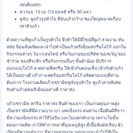
เซนติเมตร)
ความจุ: 13 oz (13 ออนซ์ หรือ 30 มล.)
หูจับ: หูแก้วรูปหัวใจ ที่จับแก้วกว้าง ช่องใหญ่ขนาดเกือบ
เท่าตัวแก้ว
ด้วยความที่หูแก้วเป็นรูปหัวใจ จึงทำให้มีดีไซน์ที่ดูเก๋ สวยงาม ทัน
สมัย นิยมสั่งผลิตและนำไปทำเป็นแก้วพรีเมี่ยมสกรีนโลโก้ แจกใน
กิจกรรมต่างๆ วันวาเลนไทน์ หรือวันงานของบริษัท ของขวัญ ของ
ชำร่วย ของที่ระลึก หรือกิจกรรมอื่นๆ ขั้นต่ำน้อย มีบริการ
ออกแบบโลโก้ ลาดลายที่สกรีน ให้เข้ากับคอนเซ็ป เข้ากับตัวแก้ว
ได้เป็นอย่างดี แก้วกาแฟพร้อมสกรีนโลโก้ ผลิตตามแบบที่ท่าน
ต้องการ โรงงานผลิตแก้วเซรามิคหูจับรูปหัวใจ หูแก้วลายพิเศษ
รับทำแก้วมัคพรีเมี่ยมอย่างดี ราคาส่ง
แก้วเซรามิค สกรีน ราคาส่ง สินค้าของเรา เป็นงานคุณภาพสูง
เป็นเซรามิคที่มีความบาง เบา แต่แข็งแรง ทนทาน เนื้อดินมีสีขาว
มีความแข็งแกร่ง ทำให้ไม่บิ่น และไม่แตกหักง่าย เพราะในขั้น
ตอนการผลิต เราได้ทำการเผาที่อุณหภูมิสูง มีเนื้อสัมผัสเรียบ ผิว
เนียนมีความมันวาว มีความสวยงาม นอกจากจะนำไปใช้เป็น