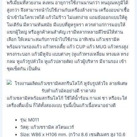
พรีเมี่ยมที่สวยงาม คงทน อายุการใช้งานนานกว่า ทนอุณหภูมิได้
สูงกว่า จึงสามารถนำไปใช้งานกับเครื่องล้างจาน เครื่องอบฆ่าเชื้อ
นำเข้าไมโครเวฟได้ แก้วไม่ร้าว ไม่แตกง่าย แถมยังออกแบบให้ดู
โมเดิร์น มีความทันสมัย มีแบบที่ดูหรูหรา ควรค่าแก่การมอบให้
แขกผู้ใหญ่ หรือลูกค้าคนสำคัญ เรามีหลากหลายดีไซน์ให้ท่าน
เลือก ให้เหมาะสมกับการนำไปใช้งาน อาทิเช่น แก้วเซรามิค
พร้อมจานรองแก้ว แก้วทรงเตี้ย แก้ว CUP แก้ว MUG แก้วทรงสูง
ทรงกระบอก แก้วมีหูจับ แบบต่างๆ (หูแก้วทรงเหลี่ยม ทรงมล ทรง
กลม หูแก้วรูปหัวใจ หูแก้วปลายตัด) แก้วผู้บริหาร มีจานรอง เข้า
ชุดเซ็ตกัน เป็นต้น
แก้วเซลามิคพร้อมสกรีนโลโก้ ใช้ได้น้ำร้อน กาแฟ ชา หรือจะใส่
เครื่องดื่มเย็น ก็ได้ทั้งสองแบบ รุ่นนี้เป็นแก้วเนื้อหนาอย่างดี
รุ่น: M011
วัสดุ: แก้วเซรามิค สโตนแวร์
Size: W86 x H106 mm. (กว้าง 8.6 เซนติเมตร สูง 10.6