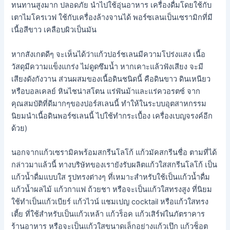
ทนทานสูงมาก ปลอดภัย นำไปใช้อุ่นอาหาร เครื่องดื่มโดยใช้กับ
เตาไมโครเวฟ ใช้กับเครื่องล้างจานได้ พอร์ซเลนเป็นเซรามิกที่มี
เนื้อสีขาว เคลือบผิวเป็นมัน
หากสังเกตดีๆ จะเห็นได้ว่าแก้วปอร์ชเลนมีความโปร่งแสง เนื้อ
วัสดุมีความแข็งแกร่ง ไม่ดูดซึมน้ำ หากเคาะแล้วฟังเสียง จะมี
เสียงดังกังวาน ส่วนผสมของเนื้อดินชนิดนี้ คือดินขาว ดินเหนียว
หรือบอลเคลย์ หินไชน่าสโตน แร่ฟันม้าและแร่ควอรตซ์ จาก
คุณสมบัติที่ดีมากๆของปอร์สเลนนี้ ทำให้ในระบบอุตสาหกรรม
นิยมนำเนื้อดินพอร์ซเลนนี้ ไปใช้ทำกระเบื้อง เครื่องเบญจรงค์อีก
ด้วย)
นอกจากแก้วเซรามิคพร้อมสกรีนโลโก้ แก้วมัคสกรีนชื่อ ตามที่ได้
กล่าวมาแล้วนี้ ทางบริษัทของเรายังรับผลิตแก้วใสสกรีนโลโก้ เป็น
แก้วน้ำดื่มแบบใส รูปทรงต่างๆ ที่เหมาะสำหรับใช้เป็นแก้วน้ำดื่ม
แก้วน้ำผลไม้ แก้วกาแฟ ถ้วยชา หรือจะเป็นแก้วใสทรงสูง ที่นิยม
ใช้ทำเป็นแก้วเบียร์ แก้วไวน์ แชมเปญ cocktail หรือแก้วใสทรง
เตี้ย ที่ใช้สำหรับเป็นแก้วเหล้า แก้วร็อค แก้วเสิร์ฟในภัตราคาร
ร้านอาหาร หรือจะเป็นแก้วใสขนาดเล็กอย่างแก้วเป๊ก แก้วช็อต