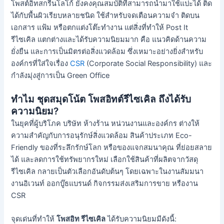
โพสต์อิทสกรีนโลโก้ ยังคงคุณสมบัติที่สามารถนำมาใช้แปะได้ ติด
ได้กับพื้นผิวเรียบหลายชนิด ใช้สำหรับจดเตือนความจำ ติดบน
เอกสาร แฟ้ม หรือตกแต่งโต๊ะทำงาน แต่สิ่งที่ทำให้ Post It
รีไซเคิล แตกต่างและได้รับความนิยมมาก คือ แนวคิดด้านความ
ยั่งยืน และการเป็นมิตรต่อสิ่งแวดล้อม ซึ่งเหมาะอย่างยิ่งสำหรับ
องค์กรที่ใส่ใจเรื่อง
CSR
(Corporate Social Responsibility) และ
กำลังมุ่งสู่การเป็น Green Office
ทำไม ชุดสมุดโน้ต โพสอิทต์รีไซเคิล ถึงได้รับ
ความนิยม?
ในยุคที่ผู้บริโภค บริษัท ห้างร้าน หน่วนงานและองค์กร ต่างให้
ความสำคัญกับการอนุรักษ์สิ่งแวดล้อม สินค้าประเภท Eco-
Friendly ของที่ระลึกรักษ์โลก หรือของแจกสมนาคุณ ที่ย่อยสลาย
ได้ และลดการใช้ทรัพยากรใหม่ เลือกใช้สินค้าที่ผลิตจากวัสดุ
รีไซเคิล กลายเป็นตัวเลือกอันดับต้นๆ โดยเฉพาะในงานสัมมนา
งานอิเวนท์ ออกบู๊ธแบรนด์ กิจกรรมส่งเสริมการขาย หรืองาน
CSR
จุดเด่นที่ทำให้
โพสอิท รีไซเคิล
ได้รับความนิยมมีดังนี้: