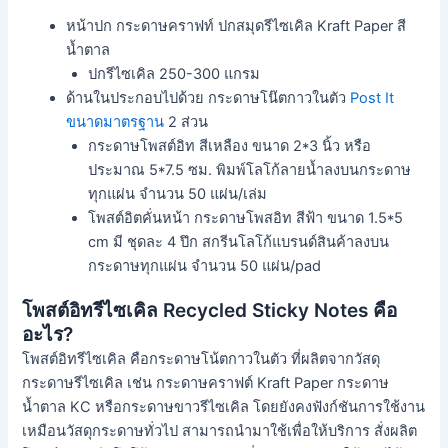
หน้าปก กระดาษคราฟท์ ปกสมุดรีไซเคิล Kraft Paper สี
น้ำตาล
ปกรีไซเคิล 250-300 แกรม
ด้านในประกอบไปด้วย กระดาษโน๊ตกาวในตัว
Post It
ขนาดมาตรฐาน
2 ส่วน
กระดาษโพสต์อิท สีเหลือง ขนาด 2*3 นิ้ว หรือ
ประมาณ 5*7.5 ซม. พิมพ์โลโก้ลายน้ำลงบนกระดาษ
ทุกแผ่น จำนวน 50 แผ่น/เล่ม
โพสต์อิตคั่นหน้า กระดาษโพสอิท สีฟ้า ขนาด 1.5*5
cm มี ชุดละ 4 ปึก สกรีนโลโก้แบรนด์สินค้าลงบน
กระดาษทุกแผ่น จำนวน 50 แผ่น/pad
โพสต์อิทรีไซเคิล Recycled Sticky Notes คือ
อะไร?
โพสต์อิทรีไซเคิล คือกระดาษโน้ตกาวในตัว ที่ผลิตจากวัสดุ
กระดาษรีไซเคิล เช่น กระดาษคราฟต์ Kraft Paper กระดาษ
น้ำตาล KC หรือกระดาษขาวรีไซเคิล โดยยังคงฟังก์ชันการใช้งาน
เหมือนวัสดุกระดาษทั่วไป สามารถนำมาใช้เพื่อให้บริการ สั่งผลิต