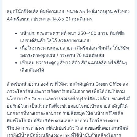
สมุดโน้ตรีไซเคิล พิมพ์ตามแบบ ขนาด A5 ไซส์มาตรฐาน ครึ่งของ
A4 หรือขนาดประมาณ 14.8 x 21 เซนติเมตร
หน้าปก: กระดาษคราฟท์ หนา 250-400 แกรม พิมพ์ชื่อ
แบรนด์สินค้า โลโก้ ลวดลายตามแบบ
เนื้อใน: กระดาษถนอมสายตา สีครีมอ่อน พิมพ์โลโก้บริษัท
ลงกระดาษทุกแผ่น / กระดาษ 70 แผ่นต่อเล่ม
เข้าเล่ม ห่วงกระดูกงู สีขาว สีดำ สีเงินเมทัลลิค หรือสีอื่นๆ
เลือกสีเองได้
สำหรับหน่วยงาน องค์กร ที่ให้ความสำคัญด้าน Green Office ลด
ภาวะโลกร้อนและการเกิดคาร์บอนในอากาศ เพื่อให้เป็นไปตาม
นโยบาย Go Green และการรณรงค์อนุรักษ์สิ่งแวดล้อม ของพรีเมี่
ยมรักษ์โลก เป็นส่วนหนึ่งที่จะช่วยตอบโจทย์เป้าหมายสำคัญนี้ได้
นอกจากที่ทางเราจะสามารถ รับผลิตสมุดโน้ต หน้าปกรีไซเคิล
พิมพ์โลโก้ พิมพ์ชื่อบริษัท ตามแบบของท่าน โดยใช้กระดาษ
รีไซเคิล กระดาษคราฟต์เปเปอร์แล้ว ในส่วนของขั้นตอนงานพิมพ์
เรายังมีน้ำหมึกถั่วเหลือง Soy Ink ที่ใช้น้ำมันถั่วเหลืองในการ