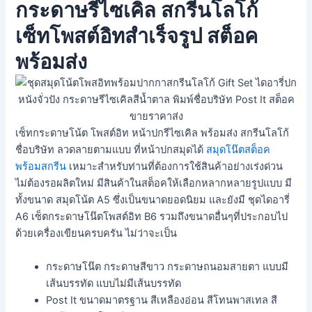
กระดาษรีไซเคิล สกรีนโลโก้
เซ็ทโพสต์อิทสำเร็จรูป สต็อค
พร้อมส่ง
เซ็ทกระดาษโน้ต โพสต์อิท หน้าปกรีไซเคิล พร้อมส่ง สกรีนโลโก้
ชื่อบริษัท ลวดลายตามแบบ ที่หน้าปกสมุดได้
สมุดโน๊ตสต็อค
พร้อมสกรีน
เหมาะสำหรับท่านที่ต้องการใช้สินค้าอย่างเร่งด่วน
ไม่ต้องรอผลิตใหม่ มีสินค้าในสต็อคให้เลือกหลากหลายรูปแบบ มี
ทั้งขนาด สมุดโน้ต A5 ซึ่งเป็นขนาดยอดนิยม และยังมี ชุดไดอารี่
A6 เซ็ตกระดาษโน๊ตโพสต์อิท B6 รวมถึงขนาดอื่นๆที่ประกอบไป
ด้วยเครื่องเขียนครบครัน ไม่ว่าจะเป็น
กระดาษโน๊ต กระดาษสีขาว กระดาษถนอมสายตา แบบมี
เส้นบรรทัด แบบไม่มีเส้นบรรทัด
Post It ขนาดมาตรฐาน สีเหลืองอ่อน สีโทนพาสเทล สี