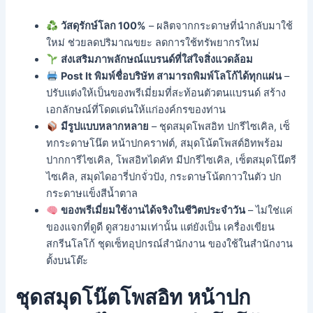
วัสดุรักษ์โลก 100%
– ผลิตจากกระดาษที่นำกลับมาใช้
ใหม่ ช่วยลดปริมาณขยะ ลดการใช้ทรัพยากรใหม่
ส่งเสริมภาพลักษณ์แบรนด์ที่ใส่ใจสิ่งแวดล้อม
Post It พิมพ์ชื่อบริษัท สามารถพิมพ์โลโก้ได้ทุกแผ่น
–
ปรับแต่งให้เป็นของพรีเมี่ยมที่สะท้อนตัวตนแบรนด์ สร้าง
เอกลักษณ์ที่โดดเด่นให้แก่องค์กรของท่าน
มีรูปแบบหลากหลาย
– ชุดสมุดโพสอิท ปกรีไซเคิล, เซ็
ทกระดาษโน๊ต หน้าปกคราฟต์, สมุดโน้ตโพสต์อิทพร้อม
ปากการีไซเคิล, โพสอิทไดคัท มีปกรีไซเคิล, เซ็ตสมุดโน๊ตรี
ไซเคิล, สมุดไดอารี่ปกจั่วปัง, กระดาษโน้ตกาวในตัว ปก
กระดาษแข็งสีน้ำตาล
ของพรีเมี่ยมใช้งานได้จริงในชีวิตประจำวัน
– ไม่ใช่แค่
ของแจกที่ดูดี ดูสวยงามเท่านั้น แต่ยังเป็น เครื่องเขียน
สกรีนโลโก้ ชุดเซ็ทอุปกรณ์สำนักงาน ของใช้ในสำนักงาน
ตั้งบนโต๊ะ
ชุดสมุดโน๊ตโพสอิท หน้าปก