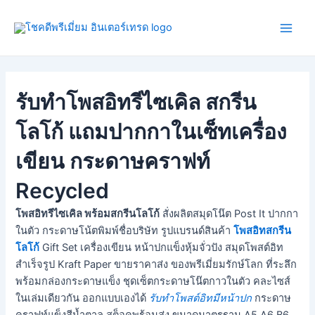
Skip
Post
Main
to
navigation
Men
content
รับทำโพสอิทรีไซเคิล สกรีน
โลโก้ แถมปากกาในเซ็ทเครื่อง
เขียน กระดาษคราฟท์
Recycled
โพสอิทรีไซเคิล พร้อมสกรีนโลโก้
สั่งผลิตสมุดโน๊ต Post It ปากกา
ในตัว กระดาษโน้ตพิมพ์ชื่อบริษัท รูปแบรนด์สินค้า
โพสอิทสกรีน
โลโก้
Gift Set เครื่องเขียน หน้าปกแข็งหุ้มจั่วปัง สมุดโพสต์อิท
สำเร็จรูป Kraft Paper ขายราคาส่ง ของพรีเมี่ยมรักษ์โลก ที่ระลึก
พร้อมกล่องกระดาษแข็ง ชุดเซ็ตกระดาษโน๊ตกาวในตัว คละไซส์
ในเล่มเดียวกัน ออกแบบเองได้
รับทำโพสต์อิทมีหน้าปก
กระดาษ
คราฟท์แข็งสีน้ำตาล สต็อคพร้อมส่ง ขนาดมาตรฐาน A5 A6 B6