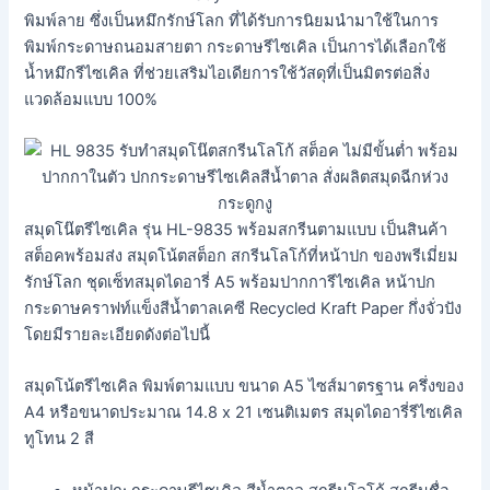
พิมพ์ลาย ซึ่งเป็นหมึกรักษ์โลก ที่ได้รับการนิยมนำมาใช้ในการ
พิมพ์กระดาษถนอมสายตา กระดาษรีไซเคิล เป็นการได้เลือกใช้
น้ำหมึกรีไซเคิล ที่ช่วยเสริมไอเดียการใช้วัสดุที่เป็นมิตรต่อสิ่ง
แวดล้อมแบบ 100%
สมุดโน๊ตรีไซเคิล รุ่น HL-9835 พร้อมสกรีนตามแบบ เป็นสินค้า
สต็อคพร้อมส่ง สมุดโน้ตสต็อก สกรีนโลโก้ที่หน้าปก ของพรีเมี่ยม
รักษ์โลก ชุดเซ็ทสมุดไดอารี่ A5 พร้อมปากการีไซเคิล หน้าปก
กระดาษคราฟท์แข็งสีน้ำตาลเคซี Recycled Kraft Paper กึ่งจั่วปัง
โดยมีรายละเอียดดังต่อไปนี้
สมุดโน้ตรีไซเคิล พิมพ์ตามแบบ ขนาด A5 ไซส์มาตรฐาน ครึ่งของ
A4 หรือขนาดประมาณ 14.8 x 21 เซนติเมตร สมุดไดอารี่รีไซเคิล
ทูโทน 2 สี