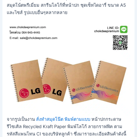
สมุดโน้ตพรีเมี่ยม สกรีนโลโก้ที่หน้าปก ชุดเซ็ทไดอารี่ ขนาด A5
และไซส์ รูปแบบอื่นๆหลากหลาย
จากรูปเป็นงาน
สั่งทำสมุดโน๊ต พิมพ์ตามแบบ
หน้าปกกระดาษ
รีไซเคิล Recycled Kraft Paper พิมพ์โลโก้ ลายกราฟฟิค ตาม
รหัสสีแพนโทน CI ของบริษัทลูกค้า ซึ่งมารายละเอียดสินค้าดังนี้