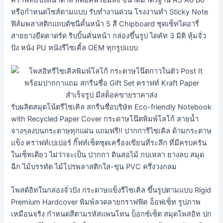
หรือกำหนดไซส์ตามแบบ รับทำงานด่วน โรงงานทำ Sticky Note
ฟิล์มพลาสติกแถบดัชนีคั้นหน้า 5 สี Chipboard ชุดเซ็ทไดอารี่
สายยางยืดคาดรัด ริบบิ้นคั่นหน้า กล่องขึ้นรูป ไดคัท 3 มิติ หุ้มจั่ว
ปัง หนัง PU หนังรีไซเคิ้ล OEM ทุกรูปแบบ
รับผลิตสมุดโน้ตรีไซเคิล สกรีนชื่อบริษัท Eco-friendly Notebook
with Recycled Paper Cover กระดาษโน๊ตพิมพ์โลโก้ ลายน้ำ
จางๆลงบนกระดาษทุกแผ่น แถมฟรี!! ปากการีไซเคิล ด้ามกระดาษ
แข็ง คราฟท์เปเปอร์ กิ๊ฟท์เซ็ตชุดเครื่องเขียนที่ระลึก ที่มีครบครัน
ในเซ็ทเดียว ไม่ว่าจะเป็น ปากกา ดินสอไม้ กบเหลา ยางลบ สมุด
ฉีก ไม้บรรทัด ไม้โปรพลาสติกใส-ขุ่น PVC ครึ่งวงกลม
โพสต์อิทในกล่องจั่วปัง กระดาษแข็งรีไซเคิล ขึ้นรูปตามแบบ Rigid
Premium Hardcover พิมพ์ลวดลายกราฟฟิค อ็อฟเซ็ท รูปภาพ
เหมือนจริง กำหนดสีตามรหัสแพนโทน บ็อกซ์เซ็ต สมุดโพสอิท ปก