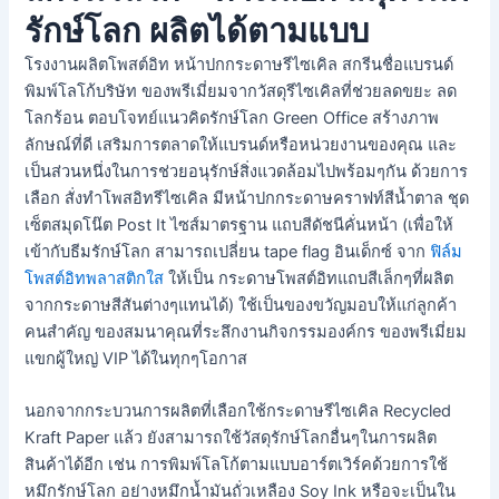
รักษ์โลก ผลิตได้ตามแบบ
โรงงานผลิตโพสต์อิท หน้าปกกระดาษรีไซเคิล สกรีนชื่อแบรนด์
พิมพ์โลโก้บริษัท ของพรีเมี่ยมจากวัสดุรีไซเคิลที่ช่วยลดขยะ ลด
โลกร้อน ตอบโจทย์แนวคิดรักษ์โลก Green Office สร้างภาพ
ลักษณ์ที่ดี เสริมการตลาดให้แบรนด์หรือหน่วยงานของคุณ และ
เป็นส่วนหนึ่งในการช่วยอนุรักษ์สิ่งแวดล้อมไปพร้อมๆกัน ด้วยการ
เลือก สั่งทำโพสอิทรีไซเคิล มีหน้าปกกระดาษคราฟท์สีน้ำตาล ชุด
เซ็ตสมุดโน๊ต Post It ไซส์มาตรฐาน แถบสีดัชนีคั่นหน้า (เพื่อให้
เข้ากับธีมรักษ์โลก สามารถเปลี่ยน tape flag อินเด็กซ์ จาก
ฟิล์ม
โพสต์อิทพลาสติกใส
ให้เป็น กระดาษโพสต์อิทแถบสีเล็กๆที่ผลิต
จากกระดาษสีสันต่างๆแทนได้) ใช้เป็นของขวัญมอบให้แก่ลูกค้า
คนสำคัญ ของสมนาคุณที่ระลึกงานกิจกรรมองค์กร ของพรีเมี่ยม
แขกผู้ใหญ่ VIP ได้ในทุกๆโอกาส
นอกจากกระบวนการผลิตที่เลือกใช้กระดาษรีไซเคิล Recycled
Kraft Paper แล้ว ยังสามารถใช้วัสดุรักษ์โลกอื่นๆในการผลิต
สินค้าได้อีก เช่น การพิมพ์โลโก้ตามแบบอาร์ตเวิร์คด้วยการใช้
หมึกรักษ์โลก อย่างหมึกน้ำมันถั่วเหลือง Soy Ink หรือจะเป็นใน