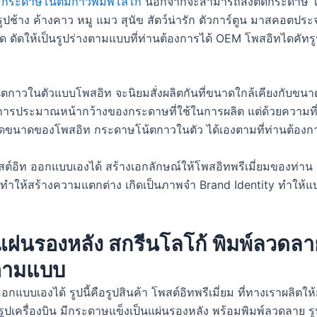
บ
กระดาษโน้ตมีกาวพิมพ์โลโก้
นอกจากจะสามารถสั่งตัดกระดาษ ให้
์ รูปช้าง ค้างคาว หมู แมว สุนัข สัตว์น่ารัก ตัวการ์ตูน มาสคอตป
 ดัดให้เป็นรูปร่างตามแบบที่ท่านต้องการได้ OEM โพสอิทไดคัท
ตกาวในตัวแบบโพสอิท จะนิยมสั่งผลิตกันที่ขนาดใกล้เคียงกับข
การประมาณหน้ากว้างของกระดาษที่ใช้ในการผลิต แต่ด้วยความที่เ
หนดขนาดของโพสอิท กระดาษโน้ตกาวในตัว ได้เองตามที่ท่านต้อง
ทำโพสต์อิท ออกแบบเองได้ สร้างเอกลักษณ์ให้โพสอิทพรีเมี่ยมของท
ให้สร้างความแตกต่าง เกิดเป็นภาพจำ Brand Identity ทำให้แบรนด์
มแผ่นรองหลัง สกรีนโลโก้ พิมพ์ลว
ปตามแบบ
อกแบบเองได้ รูปนี้คือรูปสินค้า โพสต์อิทพรีเมี่ยม ที่ทางเราผลิต
t รูปเครื่องบิน มีกระดาษแข็งเป็นแผ่นรองหลัง พร้อมพิมพ์ลวดล