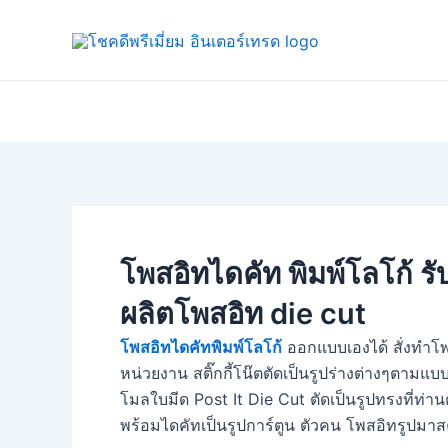
Skip
Post
to
navigation
content
โพสอิทไดคัท พิมพ์โลโก้ รั
ผลิตโพสอิท die cut
โพสอิทไดคัทพิมพ์โลโก้
ออกแบบเองได้ สั่งทำโพ
หน่วยงาน สติ๊กกี้โน๊ตตัดเป็นรูปร่างต่างๆตา
โมลใบมีด Post It Die Cut ตัดเป็นรูปทรงที่ท่าน
พร้อมไดคัทเป็นรูปการ์ตูน ตัวคน โพสอิทรูปมา