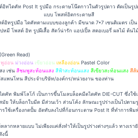
ต์อิทรูปมือ ไดคัทตามแบบของลูกค้า มีขนาด 7*7 เซนติเมตร เป็น P
 โพสต์ อิท รูปผีเสื้อ สัตว์น่ารัก แอปเปิ้ล สตอเบอรี่ ผลไม้ ต้นไม
(Green Read)
พูอ่อน
ม่วงอ่อน
เขียวอ่อน
เหลืองอ่อน
Pastel Color
สง เช่น
สีชมพูสะท้อนแสง
สีฟ้าสะท้อนแสง
สีเขียวสะท้อนแสง
สีส
ามรหัสแพนโทน สีประจำบริษัท/องค์กร/หน่วยงาน ของท่าน
ท พิมพ์โลโก้ เป็นการขึ้นโมลบล็อคมีดไดคัท DIE-CUT ซึ่งใช้เป็น
นสมัย ให้บล็อกใบมีด มีส่วนเว้า ส่วนโค้ง ลักษณะรูปร่างเป็นไปตา
รใช้เครื่องกดปั้ม อัดทับลงไปที่ก้อนกระดาษ Post It ที่ทำการพิมพ
ลากหลายแบบ ไม่เพียงแค่สั่งทำให้เป็นรูปร่างต่างๆแล้ว ทางเรายัง
งนี้