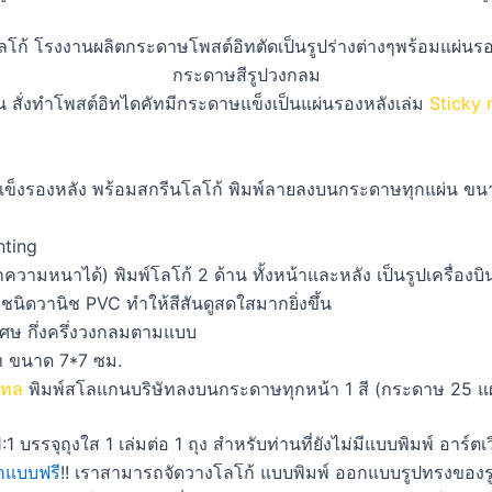
 สั่งทำโพสต์อิทไดคัทมีกระดาษแข็งเป็นแผ่นรองหลังเล่ม
Sticky 
ข็งรองหลัง พร้อมสกรีนโลโก้ พิมพ์ลายลงบนกระดาษทุกแผ่น ขนาด
nting
ามหนาได้) พิมพ์โลโก้ 2 ด้าน ทั้งหน้าและหลัง เป็นรูปเครื่องบิ
ชนิดวานิช PVC ทำให้สีสันดูสดใสมากยิ่งขึ้น
เศษ กึ่งครึ่งวงกลมตามแบบ
 ขนาด 7*7 ซม.
เทล
พิมพ์สโลแกนบริษัทลงบนกระดาษทุกหน้า 1 สี (กระดาษ 25 แผ่
รจุถุงใส 1 เล่มต่อ 1 ถุง สำหรับท่านที่ยังไม่มีแบบพิมพ์ อาร์ตเวิ
กแบบฟรี
!! เราสามารถจัดวางโลโก้ แบบพิมพ์ ออกแบบรูปทรงของรู