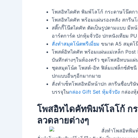
โพสอิทไดคัท พิมพ์โลโก้ กระดาษโน๊ตกาว
โพสอิทไดคัท พร้อมแผ่นรองหลัง สกรีนโ
สติ๊กกี้โน๊ตไดคัท ตัดเป็นรูปตามแบบ ม
อาร์ตการ์ด ปกหุ้มจั่วปัง ปกหนังเทียม PU พ
สั่งทำสมุดโน้ตพรีเมี่ยม
ขนาด A5 สมุดโน
โพสต์อิทไดคัท พร้อมแผ่นแม่เหล็ก Post It
บันทึกต่างๆในห้องครัว ชุดโพสอิทบนแผ่นแ
ชุดสมุดโน้ต โพสต์-อิท ฟิล์มแฟล็กซ์ดัชนี
ปกแบบอื่นๆอีกมากมาย
สั่งทำเซ็ทโพสอิทมีหน้าปก สกรีนชื่อบริษ
บรรจุใน
กล่อง Gift Set หุ้มจั่วปัง
กล่องหุ้
โพสอิทไดคัทพิมพ์โลโก้ กร
ลวดลายต่างๆ