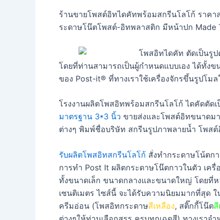
ร้านขายโพสต์อิทไดคัทพร้อมสกรีนโลโก้ ราคาส่
ระดาษโน๊ตโพสต์-อิทพลาสติก มีหน้าปก Made 
โดยที่ท่านสามารถเป็นผู้กำหนดแบบเอง ได้ทั้
ของ Post-it® ที่ทางเราใช้เครื่องจักรขึ้นรูปโ
โรงงานผลิตโพสอิทพร้อมสกรีนโลโก้ ไดคัดตัดเป
มาตรฐาน 3*3 นิ้ว
ขายส่งและโพสต์อิทขนาดมาตร
ต่างๆ พิมพ์ชื่อบริษัท สกรีนรูปภาพลายน้ำ โพสต
รับผลิตโพสอิทสกรีนโลโก้
สั่งทำกระดาษโน้ตกาว
การทำ Post It ผลิตกระดาษโน๊ตกาวในตัว เครื่องจ
ทั้งขนาดเล็ก ขนาดกลางและขนาดใหญ่ โดยที่หา
เซนติเมตร ไซส์นี้ จะได้รับความนิยมมากที่สุด
ครีมอ่อน (โพสอิทกระดาษ
สีเหลือง
, สติ๊กกี้โน๊ต
สี
ต่างๆให้ท่านเลือกสรร ครบทุกเฉดสี) ทางเราจำ