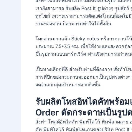
สั่งทำโพสอิทพิมพ์โลโก้ไดคัทตัดเป็นรูปตามแบ
เรายังสามารถ รับผลิต Post It รูปต่างๆ รูปสัตว
ทุกไซส์ เพราะเราสามารถตัดแต่งโมลบล็อคใบมีด
งานของท่าน ก็สามารถทำให้ได้ทั้งสิ้น
โดยส่วนมากแล้ว Sticky notes หรือกระดาษโน้
ประมาณ 7.5*7.5 ซม. เพื่อให้ง่ายและสะดวกต่อ
ขึ้นรูปตามแบบอาร์ตเวิร์ค ท่านจึงสามารถกำ
เป็นทางเลือกที่ดี สำหรับท่านที่ต้องการ สั่ง
การที่ปึกของกระดาษจะออกมาเป็นรูปทรงต่างๆ ทำ
จดจำแก่กลุ่มเป้าหมายมากยิ่งขึ้น
รับผลิตโพสอิทไดคัทพร้อ
Order ตัดกระดาษเป็นรู
สั่งทำ โพสต์อิทไดคัท พิมพ์โลโก้ พิมพ์ลวดลาย อ
คัท พิมพ์โลโก้ พิมพ์สโลแกนของบริษัท Post I