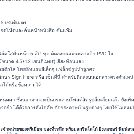
*5 เซนติเมตร
้งจดโน้ตและคั่นหน้าหนังสือ คั่นแฟ้ม
ฟิล์มใสคั่นหน้า 5 สี/1 ชุด ติดลงบนแผ่นพลาสติก PVC ใส
 มีขนาด 4.5*1.2 เซนติเมตร) สีสะท้อนแสง
ลาสติกใส โพสอิทแถบสีเล็กๆ แฟล็กซ์รูปหัวลูกศร
อักษร Sign Here หรือ เซ็นที่นี่ สำหรับติดลงบนเอกสารตรงตำแหน่
โลโก้หรือข้อความได้
ำหนดมา ซึ่งนอกจากจะเป็นกระดาษโพสต์อิทรูปสี่เหลี่ยมแล้ว ยังเพิ่
าจดจำ ได้ด้วยการสั่งไดคัท ตัดกระดาษเป็นรูปต่างๆ โดยใช้โมลแม่
และจำหน่ายของพรีเมี่ยม ของที่ระลึก พร้อมสกรีนโลโก้ ยิงเลเซอร์ พิม