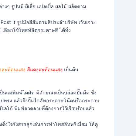
ost It รูปมือสีส้มตามสีประจำบริษัท เว้นเจาะ
้ เลือกใช้โพสท์อิตกระดาษสี ได้ทั้ง
้มสะท้อนแสง
สีแดงสะท้อนแสง
เป็นต้น
แม่พิมพ์ไดคัท มีลักษณะเป็นบล็อคปั๊มมีด ซึ่ง
มรูปทรง แล้วจึงปั๊มไดคัทกระดาษโน้ตหรือกระดาษ
์โลโก้ พิมพ์ลวดลายที่ต้องการไว้เรียบร้อยแล้ว
ตั้งใจรังสรรลูกเล่นการทำโพสอิทพรีเมี่ยม ให้ดู