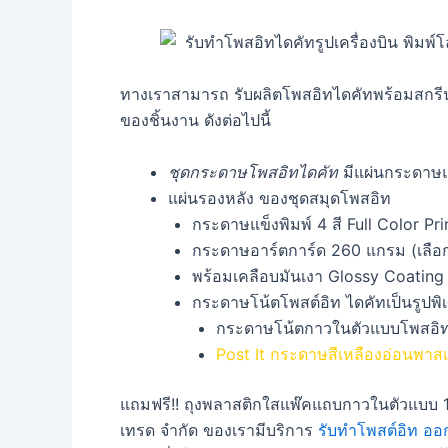
ทางเราสามารถ รับผลิตโพสอิทไดคัทพร้อมสกรีน
ของชิ้นงาน ดังต่อไปนี้
ชุดกระดาษโพสอิทไดคัท
มีแผ่นกระดาษแ
แผ่นรองหลัง ของชุดสมุดโพสอิท
กระดาษแข็งพิมพ์ 4 สี Full Color Pri
กระดาษอาร์ตการ์ด 260 แกรม (เลือกคว
พร้อมเคลือบมันเงา Glossy Coating 
กระดาษโน้ตโพสต์อิท ไดคัทเป็นรูปพิ
กระดาษโน้ตกาวในตัวแบบโพสอิท
Post It กระดาษสีเหลืองอ่อนพาส
แถมฟรี!! ถุงพลาสติกใสแพ๊คแถบกาวในตัวแบบ 1:1 บร
เทรด จำกัด ของเรามีบริการ
รับทำโพสต์อิท ออ