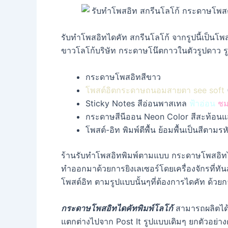
รับทำโพสอิทไดคัท สกรีนโลโก้ จากรูปนี้เป็นโพส
ขาวโลโก้บริษัท กระดาษโน๊ตกาวในตัวรูปดาว รูปหมี
กระดาษโพสอิทสีขาว
โพสต์อิตกระดาษถนอมสายตา see soft
Sticky Notes สีอ่อนพาสเทล
ฟ้าอ่อน
ชม
กระดาษสีนีออน Neon Color สีสะท้อนแ
โพสต์-อิท พิมพ์ตีพื้น ย้อมพื้นเป็นสีต
ร้านรับทำโพสอิทพิมพ์ตามแบบ กระดาษโพสอิทไดคั
ทำออกมาด้วยการยิงเลเซอร์โดยเครื่องจักรที่ทั
โพสต์อิท ตามรูปแบบนั้นๆที่ต้องการไดคัท ด้วยกา
กระดาษโพสอิทไดคัทพิมพ์โลโก้
สามารถผลิตได้ห
แตกต่างไปจาก Post It รูปแบบเดิมๆ ยกตัวอย่างดั