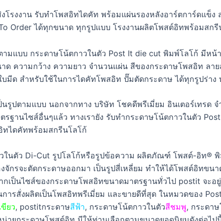
งโรงงาน รับทำโพสอิทไดคัท พร้อมแผ่นรองหลังอาร์ตการ์ดแข็ง สม
To Order ได้ทุกขนาด ทุกรูปแบบ โรงงานผลิตโพสต์อิทพร้อมสกร
งขนาด ความกว้าง ความยาว จำนวนแผ่น สีของกระดาษโพสอิท ลายส
มลใบมีด สำหรับใช้ในการไดคัทโพสอิท ปั๊มตัดกระดาษ ได้ทุกรูปร่าง 
็นรูปตามแบบ นอกจากทาง บริษัท โชคดีพรีเมี่ยม อินเตอร์เทรด จำ
ฐานไซส์อื่นๆแล้ว ทางเรายัง รับทำกระดาษโน้ตกาวในตัว Post It
์อิทไดคัทพร้อมสกรีนโลโก้
ในตัว Di-Cut รูปโลโก้หรือรูปข้อความ ผลิตภัณฑ์ โพสต์-อิท® 
ักรจะตัดกระดาษออกมา เป็นรูปสี่เหลี่ยม ทำให้ได้โพสต์อิทขนาดมาตร
กเป็นไซส์ของกระดาษโพสอิทขนาดมาตรฐานทั่วไป postit จะอยู่ที
 ในการสั่งผลิตเป็นโพสอิทพรีเมี่ยม และขายดีที่สุด ในหมวดของ 
เขียว
, postitกระดาษ
สีฟ้า
, กระดาษโน้ตกาวในตัว
สีชมพู
, กระดาษ
หน่ายกระดาษโพสต์อิท มีให้ท่านเลือกตามขนาดยอดนิยมดังต่อไปนี