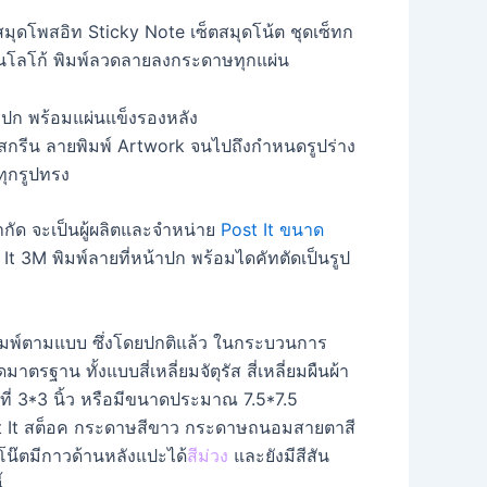
ุดโพสอิท Sticky Note เซ็ตสมุดโน้ต ชุดเซ็ทก
ีนโลโก้ พิมพ์ลวดลายลงกระดาษทุกแผ่น
กรีน ลายพิมพ์ Artwork จนไปถึงกำหนดรูปร่าง
ทุกรูปทรง
กัด จะเป็นผู้ผลิตและจำหน่าย
Post It ขนาด
 3M พิมพ์ลายที่หน้าปก พร้อมไดคัทตัดเป็นรูป
พิมพ์ตามแบบ ซึ่งโดยปกติแล้ว ในกระบวนการ
ฐาน ทั้งแบบสี่เหลี่ยมจัตุรัส สี่เหลี่ยมผืนผ้า
่ 3*3 นิ้ว หรือมีขนาดประมาณ 7.5*7.5
Post It สต็อค กระดาษสีขาว กระดาษถนอมสายตาสี
โน๊ตมีกาวด้านหลังแปะได้
สีม่วง
และยังมีสีสัน
้