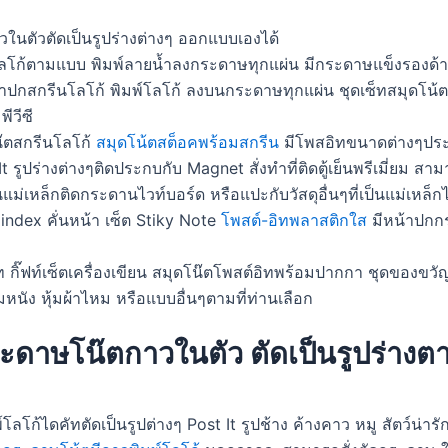
ในตัวตัดเป็นรูปร่างต่างๆ ออกแบบเองได้
ลโก้ตามแบบ พิมพ์ลายน้ำลงกระดาษทุกแผ่น มีกระดาษแข็งรองด้า
ีหน้าปกสกรีนโลโก้ พิมพ์โลโก้ ลงบนกระดาษทุกแผ่น ชุดเซ็ทสมุดโ
ีวีซี
๊ตสกรีนโลโก้
สมุดโน้ตสต็อคพร้อมสกรีน
มีโพสอิทขนาดต่างๆประ
 รูปร่างต่างๆติดประกบกับ Magnet สั่งทำที่ติดตู้เย็นพรีเมี่ยม ส
ม่เหล็กติดกระดานไวท์บอร์ด หรือแปะกับวัสดุอื่นๆที่เป็นแม่เหล็กไ
 index คั่นหน้า เซ็ต Stiky Note
โพสต์-อิทพลาสติกใส
มีหน้าปกกร
ัท กิ๊ฟท์เซ็ตเครื่องเขียน สมุดโน๊ตโพสต์อิทพร้อมปากกา ชุดของขวั
มหนัง หุ้มผ้าไหม หรือแบบอื่นๆตามที่ท่านเลือก
ะดาษโน๊ตกาวในตัว ตัดเป็นรูปร่างตา