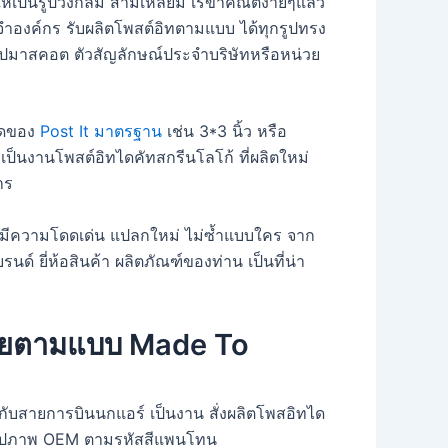
เป็นรูปวงกลม สามเหลี่ยม เรขาคณิตง่ายๆแล้ว
ระจำองค์กร รับผลิตโพสต์อิทตามแบบ ได้ทุกรูปทรง
รูปมาสคอต ตัวสัญลักษณ์ประจำบริษัทหรือหน่วย
นาดของ
Post It มาตรฐาน
เช่น 3*3 นิ้ว หรือ
ป็นงานโพสต์อิทไดคัทสกรีนโลโก้ ที่ผลิตใหม่
การ
่าน มีความโดดเด่น แปลกใหม่ ไม่ซ้ำแบบใคร จาก
 ยี่ห้อสินค้า ผลิตภัณฑ์ของท่าน เป็นที่น่า
ดลายตามแบบ Made To
ให้กับสายการบินนกแอร์ เป็นงาน สั่งผลิตโพสอิทได
าย รูปภาพ OEM ตามรหัสสีแพนโทน