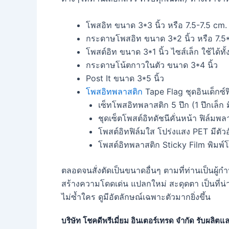
โพสอิท ขนาด 3*3 นิ้ว หรือ 7.5-7.5 cm.
กระดาษโพสอิท ขนาด 3*2 นิ้ว หรือ 7.5
โพสต์อิท ขนาด 3*1 นิ้ว ไซส์เล็ก ใช้ได้ทั
กระดาษโน้ตกาวในตัว ขนาด 3*4 นิ้ว
Post It ขนาด 3*5 นิ้ว
โพสอิทพลาสติก
Tape Flag ชุดอินเด็กซ์
เซ็ทโพสอิทพลาสติก 5 ปึก (1 ปึกเล็ก
ชุดเซ็ตโพสต์อิทดัชนีคั่นหน้า ฟิล์มพ
โพสต์อิทฟิล์มใส โปร่งแสง PET มีตัว
โพสต์อิทพลาสติก Sticky Film พิมพ์
ตลอดจนสั่งตัดเป็นขนาดอื่นๆ ตามที่ท่านเป็นผู้ก
สร้างความโดดเด่น แปลกใหม่ สะดุดตา เป็นที่น่
ไม่ซ้ำใคร ดูมีอัตลักษณ์เฉพาะตัวมากยิ่งขึ้น
บริษัท โชคดีพรีเมี่ยม อินเตอร์เทรด จำกัด รับผลิต