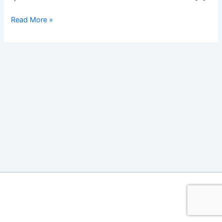
ดกิ๊ฟท์
Read More »
เซ็ท
ปากกา
Gift
Set
Box
ของ
ขวัญ
VIP
แบบ
ต่างๆ