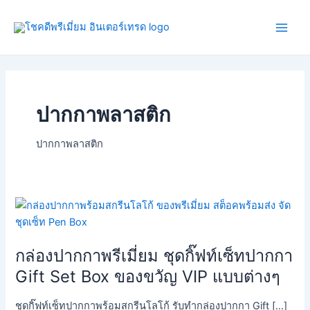
Skip
Main
to
Men
content
ปากกาพลาสติก
ปากกาพลาสติก
กล่อง
ปาก
กา
กล่องปากกาพรีเมี่ยม ชุดกิ๊ฟท์เซ็ทปากกา
พรี
เมี่
Gift Set Box ของขวัญ VIP แบบต่างๆ
ยม
ชุ
ชุดกิ๊ฟท์เซ็ทปากกาพร้อมสกรีนโลโก้ รับทำกล่องปากกา Gift […]