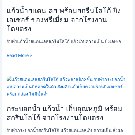
แตน
แก้วน้ำสแตนเลส พร้อมสกรีนโลโก้ ยิง
เลส
พร้อม
เลเซอร์ ของพรีเมี่ยม จากโรงงาน
สกรีน
โดยตรง
โลโก้
ยิง
รับทำแก้วน้ำสแตนเลสสกรีนโลโก้ แก้วเก็บความเย็น ยิงเลเซอ
เลเซอร์
ของ
Read More »
พรี
เมี่
ยม
กระบอก
จาก
น้ำ
โรงงาน
แก้ว
โดยตรง
น้ำ
กระบอกน้ำ แก้วน้ำ เก็บอุณหภูมิ พร้อม
เก็บ
อุณหภูมิ
สกรีนโลโก้ จากโรงงานโดยตรง
พร้อม
สกรีน
รับทำกระบอกน้ำสกรีนโลโก้ แก้วสแตนเลสเก็บความเย็น สั่งผล