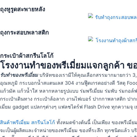
ถุงหูรูดสะพายหลัง
ถุงกระสอบพลาสติก
กระเป๋าผ้าสกรีนโลโก้
โรงงานทำของพรีเมี่ยมแจกลูกค้า ของ
รับทำของพรีเมี่ยม
บริษัทของเรามีให้คุณเลือกสรรมากมายกว่า 3,0
อุณหภูมิ กระบอกน้ำสแตนเลส 304 งานฟู๊ดเกรดอย่างดี วัสดุ Foo
แก้วมัค แก้วน้ำใส หลากหลายรูปแบบ ร่มพรีเมี่ยม ร่มพับ ร่มกอล์ฟ ร
กระเป๋าเดินทาง กระเป๋าล้อลาก งานไฟเบอร์ ปากกาพลาสติก ปากกา
เมี่ยม gadget แปลกๆต่างๆ แฟลชไดร์ฟ Flash Drive ทุกความจุ เพ
สินค้าพรีเมี่ยม สกรีนโลโก้
ทั้งหมดข้างต้นนี้ เป็นเพียง ของพรีเม
จะเป็นผู้ผลิตและจำหน่ายของพรีเมี่ยม ของที่ระลึก ทุกชนิดแล้ว บร