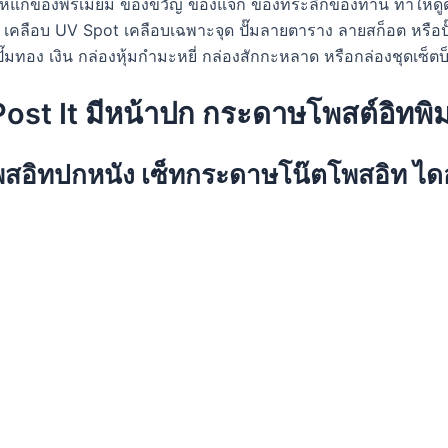
่าให้แก่ของพรีเมี่ยม ของขวัญ ของแจก ของที่ระลึกของท่าน ทำให้ดูด
าน เคลือบ UV Spot เคลือบเฉพาะจุด ปั๊มลายตาราง ลายสก็อต หรือป
ปั๊มทอง เงิน กล่องหุ้มกำมะหยี่ กล่องสักกะหลาด หรือกล่องชุดเซ็ต
 Post It มีหน้าปก กระดาษโพสต์อิทพ
สอิทปกหนัง เซ็ทกระดาษโน๊ตโพสอิท ไดอาร