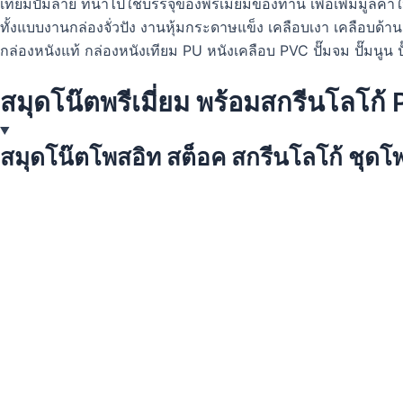
เทียมปั๊มลาย ที่นำไปใช้บรรจุของพรีเมี่ยมของท่าน เพื่อเพิ่มมูลค
ทั้งแบบงานกล่องจั่วปัง งานหุ้มกระดาษแข็ง เคลือบเงา เคลือบด้
กล่องหนังแท้ กล่องหนังเทียม PU หนังเคลือบ PVC ปั๊มจม ปั๊มนูน 
สมุดโน๊ตพรีเมี่ยม พร้อมสกรีนโลโก้
สมุดโน๊ตโพสอิท สต็อค สกรีนโลโก้ ชุดโพ