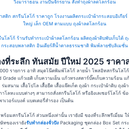
ที่ระลึก ทันสมัย ปีใหม่ 2025 ราคาส
00 รายการ อาทิ สมุดโน๊ตพิมพ์โลโก้ ลายน้ำ โพสอิทสกรีนโลโก้ P
d Grade แก้วเยติ เก็บความเย็น แก้วทรงสตาร์บั๊คเก็บความร้อน 
่มสนาม เสื้อโปโล เสื้อยืด เสื้อแจ๊คเก็ต ถุงผ้า กระเป๋าผ้าดิบ ถุ
โลหะแบบต่างๆ สามารถสั่งสกรีนโลโก้ หรือยิงเลเซอร์โลโก้ ข้อคว
าเวอร์แบงค์ แบตเตอรี่สำรอง เป็นต้น
ี่ยมพร้อมสกรีนโลโก้ ส่วนหนึ่งเท่านั้น เรายังมี ของที่ระลึกพรีเ
ิษัทของเรายัง
รับทำกล่องจั่วปัง
Packaging ชุดกล่อง Box Set กระดา