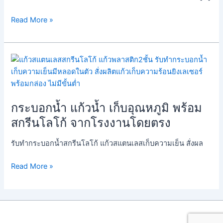
ผลิต
กระบอก
Read More »
น้ำ
เก็บ
ความ
กระบอก
เย็น-
น้ำ
ร้อน
แก้ว
จาก
น้ำ
โรงงาน
กระบอกน้ำ แก้วน้ำ เก็บอุณหภูมิ พร้อม
เก็บ
โดยตรง
อุณหภูมิ
สกรีนโลโก้ จากโรงงานโดยตรง
พร้อม
สกรีน
รับทำกระบอกน้ำสกรีนโลโก้ แก้วสแตนเลสเก็บความเย็น สั่งผล
โลโก้
Read More »
จาก
โรงงาน
โดยตรง