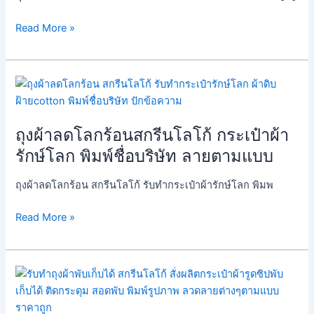
ถุง
กระสอบ
Read More »
สี
น้ำตาล
ธรรมชาติ
ถุง
สั่ง
ผ้า
ทำ
ลด
กระเป๋า
ถุงผ้าลดโลกร้อนสกรีนโลโก้ กระเป๋าผ้า
โลก
กระสอบ
ร้อน
รักษ์โลก พิมพ์ชื่อบริษัท ลายตามแบบ
อิน
สกรีน
เดียร์
โลโก้
ถุงผ้าลดโลกร้อน สกรีนโลโก้ รับทำกระเป๋าผ้ารักษ์โลก พิมพ
กระเป๋า
Read More »
ผ้า
รักษ์
โลก
พิมพ์
ถุง
ชื่อ
ผ้า
บริษัท
พับ