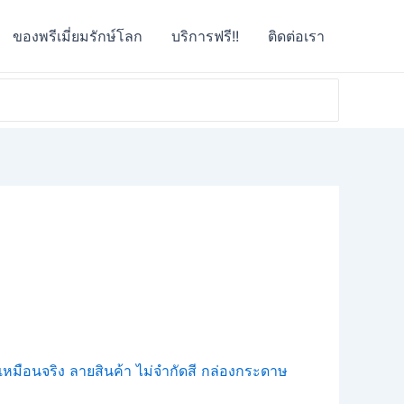
ของพรีเมี่ยมรักษ์โลก
บริการฟรี!!
ติดต่อเรา