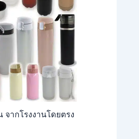
้อน จากโรงงานโดยตรง