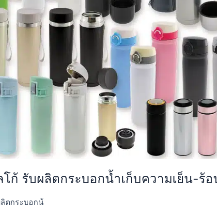
โก้ รับผลิตกระบอกน้ำเก็บความเย็น-ร
ผลิตกระบอกน้