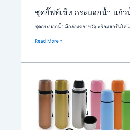
เซ็ท
ชุดกิ๊ฟท์เซ็ท กระบอกน้ำ แก้ว
กระบอก
น้ำ
ชุดกระบอกน้ำ มีกล่องของขวัญพร้อมสกรีนโลโก้
แก้ว
น้ำ
Read More »
ส
แตน
เลส
พลาสติก
Gift
Set
กระ
พรี
บอ
เมี่
กน้ำส
ยม
แตน
เลส
สกรีน
โลโก้