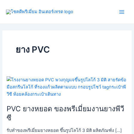
Skip
Main
to
Men
content
ยาง PVC
PVC
ยาง
หยอด
ของ
PVC ยางหยอด ของพรีเมี่ยมงานยางพีวี
พรี
เมี่
ซี
ยม
งาน
รับทำของพรีเมี่ยมยางหยอด ขึ้นรูปโลโก้ 3 มิติ ผลิตภัณฑ์ง […]