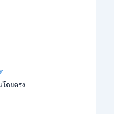
านโดยตรง