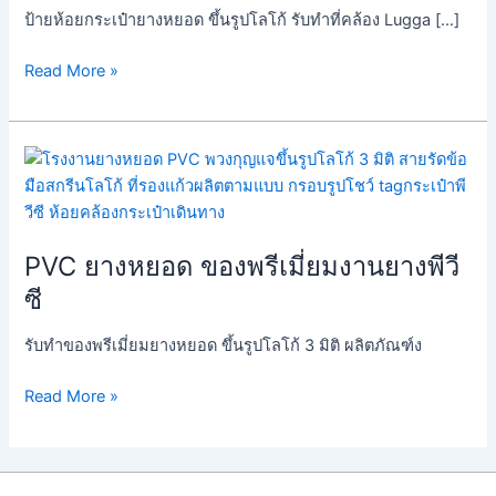
หยอด
ป้ายห้อยกระเป๋ายางหยอด ขึ้นรูปโลโก้ รับทำที่คล้อง Lugga […]
PVC
ขึ้น
Read More »
รูป
โลโก้
ออกแบบ
PVC
เอง
ยาง
ได้
หยอด
ของ
PVC ยางหยอด ของพรีเมี่ยมงานยางพีวี
พรี
เมี่
ซี
ยม
งาน
รับทำของพรีเมี่ยมยางหยอด ขึ้นรูปโลโก้ 3 มิติ ผลิตภัณฑ์ง
ยาง
Read More »
พี
วีซี