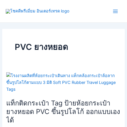
Skip
Main
to
Men
content
PVC ยางหยอด
แท็ก
ติด
กระเป๋า
Tag
แท็กติดกระเป๋า Tag ป้ายห้อยกระเป๋า
ป้าย
ห้อย
ยางหยอด PVC ขึ้นรูปโลโก้ ออกแบบเอง
กระเป๋า
ได้
ยาง