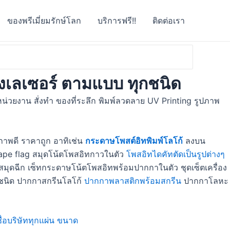
ของพรีเมี่ยมรักษ์โลก
บริการฟรี!!
ติดต่อเรา
 ยิงเลเซอร์ ตามแบบ ทุกชนิด
น่วยงาน สั่งทำ ของที่ระลึก พิมพ์ลวดลาย UV Printing รูปภาพ
ภาพดี ราคาถูก อาทิเช่น
กระดาษโพสต์อิทพิมพ์โลโก้
ลงบน
์ tape flag สมุดโน้ตโพสอิทกาวในตัว
โพสอิทไดคัทตัดเป็นรูปต่างๆ
 สมุดฉีก เซ็ทกระดาษโน้ตโพสอิทพร้อมปากกาในตัว ชุดเซ็ตเครื่อง
ทุกชนิด ปากกาสกรีนโลโก้
ปากกาพลาสติกพร้อมสกรีน
ปากกาโลหะ