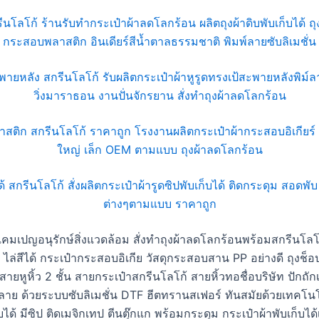
แคมเปญอนุรักษ์สิ่งแวดล้อม สั่งทำถุงผ้าลดโลกร้อนพร้อมสกรีนโลโ
ไล่สีได้ กระเป๋ากระสอบอิเกีย วัสดุกระสอบสาน PP อย่างดี ถุงช็
ายหูหิ้ว 2 ชั้น สายกระเป๋าสกรีนโลโก้ สายหิ้วทอชื่อบริษัท ปักถัก
ย ด้วยระบบซับลิเมชั่น DTF ฮีตทรานสเฟอร์ ทันสมัยด้วยเทคโนโลยี
พับได้ มีซิป ติดเมจิกเทป ตีนตุ๊กแก พร้อมกระดุม กระเป๋าผ้าพับเก