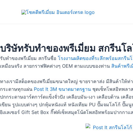
Skip
to
content
บริษัทรับทำของพรีเมี่ยม สกรีนโล
รับทำของพรีเมี่ยม สกรีนชื่อ
โรงงานผลิตของที่ระลึกพร้อมสกรีนโ
เหมือนจริง ลายกราฟฟิคต่างๆ OEM ตามแบบของท่าน
สินค้าพรีเ
ทางเรามีสต็อคของพรีเมี่ยมขนาดใหญ่ ขายราคาส่ง มีสินค้าให้ท่
กระดาษทุกแผ่น
Post It 3M ขนาดมาตรฐาน
ชุดเซ็ทโพสอิทพลาส
ปกกระดาษอาร์ตการ์ดแข็งจั่วปัง เคลือบมัน-เงา เคลือบด้าน เคล
เขียน รูปแบบต่างๆ ปกหุ้มหนังแท้ หนังเทียม PU ปั๊มจมโลโก้ ปั๊
ยิงเลเซอร์ Gift Set Box กิ๊ฟท์เซ็ทสมุดโน้ตโพสอิทพร้อมปากกาและ