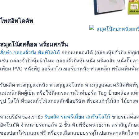
โพสอิทไดคัท
สมุดโน้ตสต็อค พร้อมสกรีน
สั่งทำ กล่องจั่วปัง พิมพ์โลโก้
ออกแบบเองได้ (กล่องหุ้มจั่วปัง Ri
เช่น กล่องจั่วปังหุ้มผ้าไหม กล่องจั่วปังหุ้มหนัง หนังกลับ หนังปั
เทียม PVC หนังพียู ออร์แกไนเซอร์ปกหนัง ห่วงเหล็ก พร้อมพิม
รับผลิต พวงกุญแจหนัง พวงกุญแจโลหะ พวงกุญแจอะคริลิคพิมพ์ร
แม่เหล็กติดตู้เย็น หรือใช้ติดกระดานไวท์บอร์ด Tag ป้ายคล้อง 
รูป โลโก้ ที่รองแก้วไม้แกะสลักชื่อบริษัท ที่รองแก้วไม้สัก ไม้ย
ทางบริษัทของเรายัง
รับผลิต ร่มพรีเมี่ยม สกรีนโลโก้
ขายร่มสต็อคพ
อัตโนมัติ จำหน่ายร่มกอล์ฟ 2 ชั้น พิมพ์ชื่อหน่วยงาน ตราสัญลักษ
ซองปอกใส่ร่มแถมฟรี หรือจะเลือกแบบบรรจุในปอกพลาสติกใส กล่อ